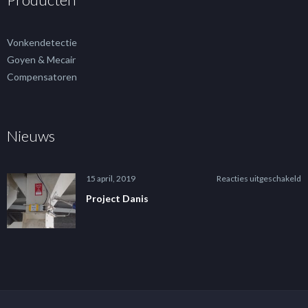
Vonkendetectie
Goyen & Mecair
Compensatoren
Nieuws
v
15 april, 2019
Reacties uitgeschakeld
P
Project Danis
D