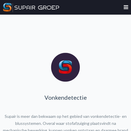
Vonkendetectie
Supair is meer dan bekwaam op het gebied van vonkendetectie- en
blussystemen. Overal waar stofafzuiging plaatsvindt na
mechanische bewerking, kunnen vonken ontstaan en daarmee brand