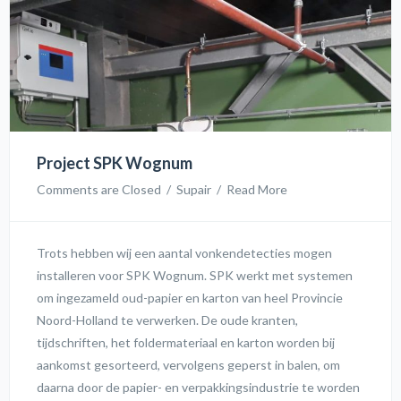
bijdragen door het plaatsen van GreCon vonkenmelders
(DLD 1/8) en een blusautomaat (LB1). Wij danken Danis
voor het vertrouwen en zien uit naar een nieuwe
samenwerking! PreviousNext
Project SPK Wognum
Comments are Closed
  /  
Supair
  /  
Read More
Trots hebben wij een aantal vonkendetecties mogen
installeren voor SPK Wognum. SPK werkt met systemen
om ingezameld oud-papier en karton van heel Provincie
Noord-Holland te verwerken. De oude kranten,
tijdschriften, het foldermateriaal en karton worden bij
aankomst gesorteerd, vervolgens geperst in balen, om
daarna door de papier- en verpakkingsindustrie te worden