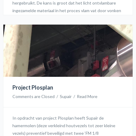
hergebruikt. De kans is groot dat het licht ontvlambare
ingezamelde materiaal in het proces vlam vat door vonken
en wrijving. Door installatie van Supair vonkdetecties kan
dit gevaar gedetecteerd worden en vervolgens geblust
worden. Wij danken SPK voor het vertrouwen en de
prettige samenwerking. Wij wensen SPK veilige
bedrijfsactiviteiten toen!
Project Plosplan
Comments are Closed
  /  
Supair
  /  
Read More
In opdracht van project Plosplan heeft Supair de
hamermolen (deze verkleind houtvezels tot zeer kleine
vezels) preventief beveiligd met twee ‘FM 1/8