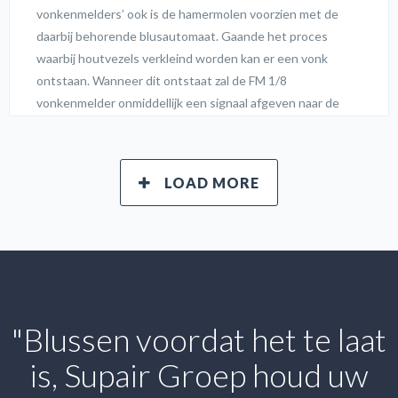
vonkenmelders’ ook is de hamermolen voorzien met de
daarbij behorende blusautomaat. Gaande het proces
waarbij houtvezels verkleind worden kan er een vonk
ontstaan. Wanneer dit ontstaat zal de FM 1/8
vonkenmelder onmiddellijk een signaal afgeven naar de
blusautomaat die deze vonk binnen een seconde blust.
Hierdoor is het brand- en explosiegevaar geëlimineerd
voordat het de filter of verder in het traject brand of een
LOAD MORE
explosie kan veroorzaken. Naast het installeren van de
vonkenmelders bij de hamermolen heeft Supair vier
"Blussen voordat het te laat
is, Supair Groep houd uw