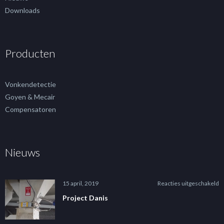
Downloads
Producten
Vonkendetectie
Goyen & Mecair
Compensatoren
Nieuws
v
15 april, 2019
Reacties uitgeschakeld
P
Project Danis
D