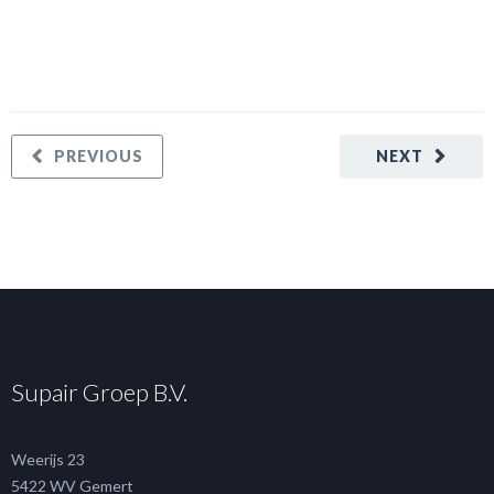
PREVIOUS
NEXT
Supair Groep B.V.
Weerijs 23
5422 WV Gemert