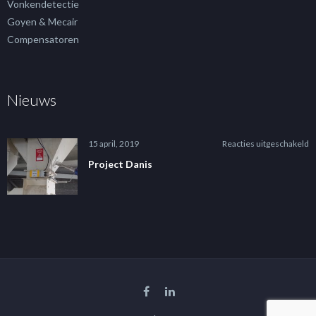
Vonkendetectie
Goyen & Mecair
Compensatoren
Nieuws
v
15 april, 2019
Reacties uitgeschakeld
P
Project Danis
D