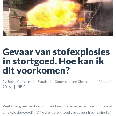
Gevaar van stofexplosies
in stortgoed. Hoe kan ik
dit voorkomen?
By 
Joost Kruijssen
|
Supair
|
Comments are Closed
|
1 februari, 
0
2016    
|
Veel stortgoed bestaat uit brandbaar materiaal en is daardoor brand-
en explosiegevoelig. Vrijwel elk stortgoed bevat een fractie fijnstof