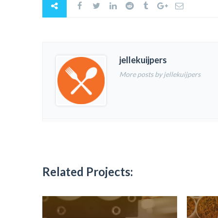
jellekuijpers
More posts by jellekuijpers
Related Projects: