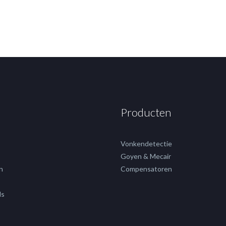
Producten
Vonkendetectie
Goyen & Mecair
n
Compensatoren
ds