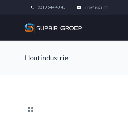
(0)13 544 43 45
info@supair.nl
Houtindustrie