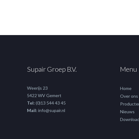
Supair Groep B.V.
Menu
Weerijs 23
Home
5422 WV Gemert
Over ons
Tel:
(0)13 544 43 45
Producte
Mail:
info@supair.nl
Nieuws
Downloa