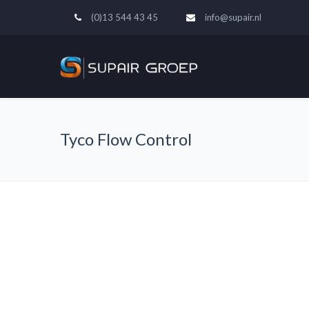
(0)13 544 43 45
info@supair.nl
Tyco Flow Control