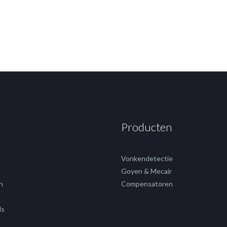
Producten
Vonkendetectie
Goyen & Mecair
n
Compensatoren
ds