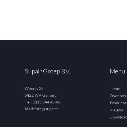
Supair Groep B.V.
Menu
Weerijs 23
Home
5422 WV Gemert
Over ons
Tel:
(0)13 544 43 45
Producte
Mail:
info@supair.nl
Nieuws
Downloa